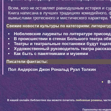
Всем, кого не оставляет равнодушным история и с
Книга написана в лучших традициях комедийного, 
вымыслами гротескного и мистического характера.
Свежие новости культуры по категориям: литература
Нобелевские лауреаты по литературе присоед
В происшествии в стенах Большого театра об
Театры и театральные постановки будут тщат
Художественный руководитель театра рассказ
Как быть с памятниками и музеями
Писатели фантасты:
Пол Андерсон
Джон Рональд Руэл Толкин
В
В нашей онлайн библиотеке вы можете почитать
любовные романы
, част
Гороскопы на неде