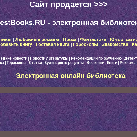
Сайт продается >>>
estBooks.RU - электронная библиоте
ктивы
|
Любовные романы
|
Проза
|
Фантастика
|
Юмор, сати
обавить книгу
|
Гостевая книга
|
Гороскопы
|
Знакомства
|
Ка
едние новости
|
Новости литературы
|
Рекомендации по обучению
|
Детек
ка
|
Гороскопы
|
Статьи
|
Кулинарные рецепты
|
Все книги
|
Книги
|
Реклама
Электронная онлайн библиотека