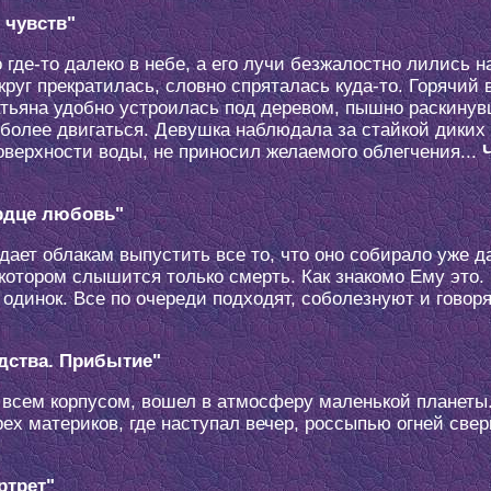
 чувств"
о где-то далеко в небе, а его лучи безжалостно лились
круг прекратилась, словно спряталась куда-то. Горячий 
Татьяна удобно устроилась под деревом, пышно раскинув
я более двигаться. Девушка наблюдала за стайкой диких
оверхности воды, не приносил желаемого облегчения...
рдце любовь"
 дает облакам выпустить все то, что оно собирало уже д
котором слышится только смерть. Как знакомо Ему это. 
н одинок. Все по очереди подходят, соболезнуют и говор
дства. Прибытие"
всем корпусом, вошел в атмосферу маленькой планеты. 
ех материков, где наступал вечер, россыпью огней свер
ртрет"