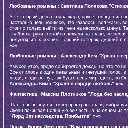
Любовные романы
:
Светлана Полякова "Стихия
Уже который день стояла жара; яркое солнце висел
настолько невыносимое, что казалось, вся жизнь во
стоило только выйти из тени на несколько минут. 
слабость, руки спокойно лежали на траве, не жела
полуоткрытых ресниц. Горячий ветерок, дувший с п
»»»
Любовные романы
:
Александр Ким "Храня в се
Хмурое утро, вроде собирается дождь, но что-то не
Все слилось в один печальный и гнетущий голос, в 
люди, люди вокруг, как будто весь мир здесь, но О
Александра Кима "Храня в сердце любовь" »»»
Фантастика
:
Максим Плотников "Лорд без насле
Шаттл вынырнул из гиперпространства и, вибрируя 
Океан покрывал большую ее часть, а на одном из тр
"Лорд без наследства. Прибытие" »»»
Проза
:
Борис Дмитриев "Вам возвращаю ваш по