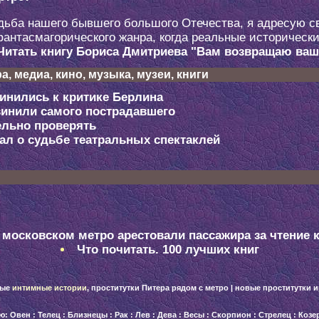
удьба нашего бывшего большого Отечества, я адресую с
фантасмагорического жанра, когда реальные историческ
Читать книгу Бориса Дмитриева "Вам возвращаю ваш 
, медиа, кино, музыка, музеи, книги
инились к критике Берлина
винили самого пострадавшего
ельно проверять
ал о судьбе театральных спектаклей
 московском метро арестовали пассажира за чтение 
Что почитать. 100 лучших книг
ные
интимные истории
,
проститутки Питера
рядом с метро |
новые проститутки и
лю:
Овен
:
Телец
:
Близнецы
:
Рак
:
Лев
:
Дева
:
Весы
:
Скорпион
:
Стрелец
:
Козе