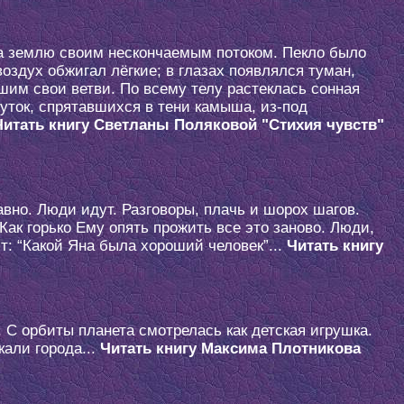
 на землю своим нескончаемым потоком. Пекло было
воздух обжигал лёгкие; в глазах появлялся туман,
шим свои ветви. По всему телу растеклась сонная
 уток, спрятавшихся в тени камыша, из-под
Читать книгу Светланы Поляковой "Стихия чувств"
авно. Люди идут. Разговоры, плачь и шорох шагов.
Как горько Ему опять прожить все это заново. Люди,
ят: “Какой Яна была хороший человек”...
Читать книгу
С орбиты планета смотрелась как детская игрушка.
кали города...
Читать книгу Максима Плотникова