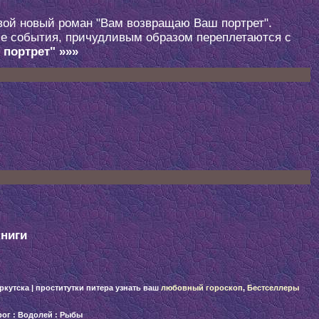
вой новый роман "Вам возвращаю Ваш портрет".
ие события, причудливым образом переплетаются с
портрет" »»»
книги
ркутска
|
проститутки питера
узнать ваш
любовный гороскоп
,
Бестселлеры
рог
:
Водолей
:
Рыбы