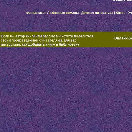
Фантастика
|
Любовные романы
|
Детская литература
|
Юмор
|
Уч
Если вы автор книги или рассказа и хотите поделиться
Онлайн б
своим произведением с читателями, для вас
инструкция,
как добавить книгу в библиотеку