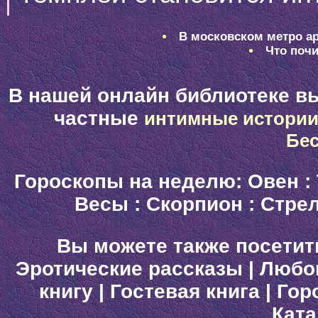
В московском метро ар
Что почи
В нашей онлайн библиотеке в
частные
интимные истори
Бе
Гороскопы на неделю:
Овен
:
Весы
:
Скорпион
:
Стре
Вы можете также посетит
Эротические рассказы
|
Любо
книгу
|
Гостевая книга
|
Гор
Ката