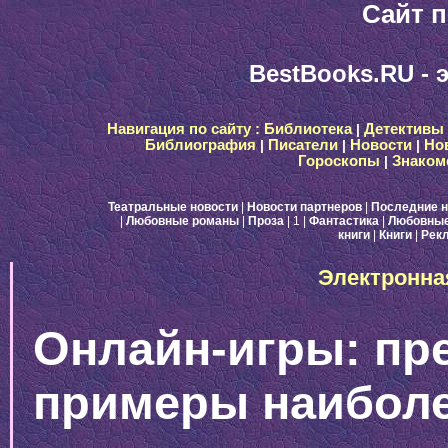
Сайт п
BestBooks.RU - 
Навигация по сайту :
Библиотека
|
Детективы
Библиография
|
Писатели
|
Новости
|
Но
Гороскопы
|
Знаком
Театральные новости
|
Новости партнеров
|
Последние н
|
Любовные романы
|
Проза
| 1
|
Фантастика
|
Любовные
книги
|
Книги
|
Рек
Электронна
Онлайн-игры: пр
примеры наибол