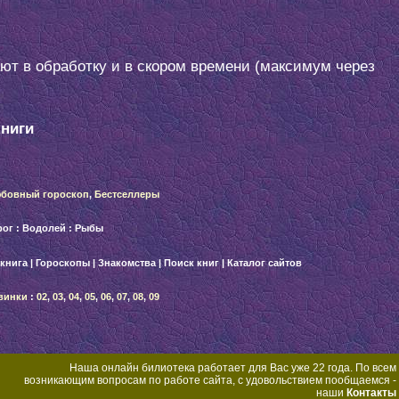
ают в обработку и в скором времени (максимум через
книги
бовный гороскоп
,
Бестселлеры
рог
:
Водолей
:
Рыбы
 книга
|
Гороскопы
|
Знакомства
|
Поиск книг
|
Каталог сайтов
винки
:
02
,
03
,
04
,
05
,
06
,
07
,
08
,
09
Наша онлайн билиотека работает для Вас уже 22 года. По всем
возникающим вопросам по работе сайта, с удовольствием пообщаемся -
наши
Контакты