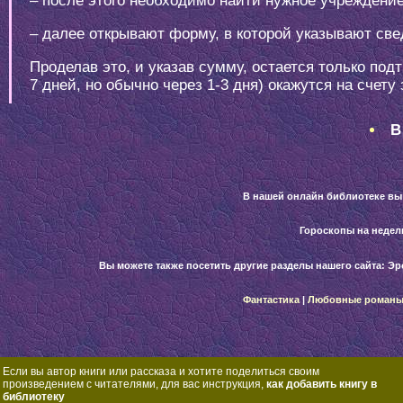
– после этого необходимо найти нужное учреждение,
– далее открывают форму, в которой указывают све
Проделав это, и указав сумму, остается только под
7 дней, но обычно через 1-3 дня) окажутся на счету
В
В нашей онлайн библиотеке вы
Гороскопы на неде
Вы можете также посетить другие разделы нашего сайта:
Эр
Фантастика
|
Любовные роман
Если вы автор книги или рассказа и хотите поделиться своим
произведением с читателями, для вас инструкция,
как добавить книгу в
библиотеку