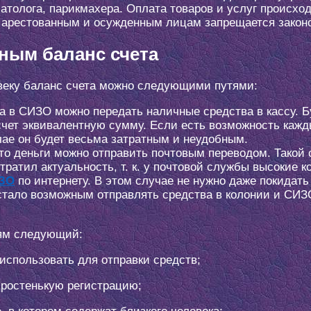
толога, парикмахера. Оплата товаров и услуг происходи
о арестованным и осужденным лицам запрещается закон
ным баланс счета
веку баланс счета можно следующими путями:
 в СИЗО можно передать наличные средства в кассу. Бу
чет эквивалентную сумму. Если есть возможность кажды
чае он будет весьма затратным и неудобным.
о деньги можно отправить почтовым переводом. Такой 
тратил актуальность, т. к. у почтовой службы высокие к
ИЗО
по интернету. В этом случае не нужно даже покидать
стало возможным отправлять средства в колонии и СИЗ
дям следующий:
использовать для отправки средств;
простенькую регистрацию;