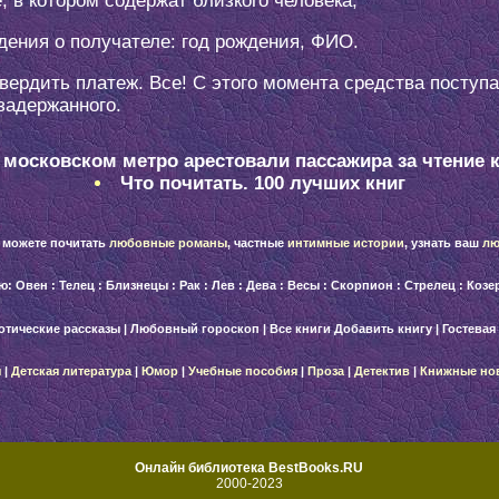
 в котором содержат близкого человека;
дения о получателе: год рождения, ФИО.
твердить платеж. Все! С этого момента средства поступ
 задержанного.
 московском метро арестовали пассажира за чтение 
Что почитать. 100 лучших книг
 можете почитать
любовные романы
, частные
интимные истории
, узнать ваш
лю
лю:
Овен
:
Телец
:
Близнецы
:
Рак
:
Лев
:
Дева
:
Весы
:
Скорпион
:
Стрелец
:
Козе
отические рассказы
|
Любовный гороскоп
|
Все книги
Добавить книгу
|
Гостевая
ы
|
Детская литература
|
Юмор
|
Учебные пособия
|
Проза
|
Детектив
|
Книжные
но
Онлайн библиотека BestBooks.RU
2000-2023