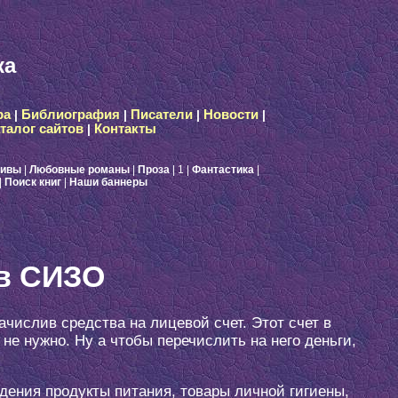
ка
ра
|
Библиография
|
Писатели
|
Новости
|
талог сайтов
|
Контакты
тивы
|
Любовные романы
|
Проза
| 1
|
Фантастика
|
|
Поиск книг
|
Наши баннеры
 в СИЗО
числив средства на лицевой счет. Этот счет в
е нужно. Ну а чтобы перечислить на него деньги,
дения продукты питания, товары личной гигиены,