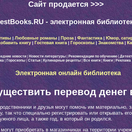
Сайт продается >>>
estBooks.RU - электронная библиоте
ктивы
|
Любовные романы
|
Проза
|
Фантастика
|
Юмор, сати
обавить книгу
|
Гостевая книга
|
Гороскопы
|
Знакомства
|
Ка
едние новости
|
Новости литературы
|
Рекомендации по обучению
|
Детек
ка
|
Гороскопы
|
Статьи
|
Кулинарные рецепты
|
Все книги
|
Книги
|
Реклама
Электронная онлайн библиотека
существить перевод денег
одственники и друзья могут помочь им материально, за
так что специально регистрировать или открывать его н
жного лица, а также год, в который он родился.
могут приобретать в магазинчиках на территории учреж