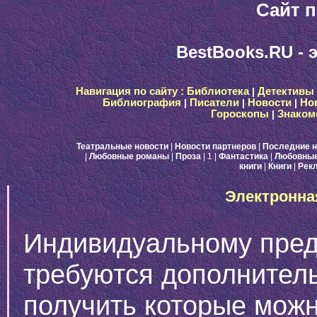
Сайт п
BestBooks.RU - 
Навигация по сайту :
Библиотека
|
Детективы
Библиография
|
Писатели
|
Новости
|
Но
Гороскопы
|
Знаком
Театральные новости
|
Новости партнеров
|
Последние н
|
Любовные романы
|
Проза
| 1
|
Фантастика
|
Любовные
книги
|
Книги
|
Рек
Электронна
Индивидуальному пре
требуются дополнител
получить которые можн