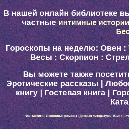
В нашей онлайн библиотеке в
частные
интимные истори
Бе
Гороскопы на неделю:
Овен
:
Весы
:
Скорпион
:
Стре
Вы можете также посетит
Эротические рассказы
|
Любо
книгу
|
Гостевая книга
|
Гор
Ката
Фантастика
|
Любовные романы
|
Детская литература
|
Юмор
|
Уч