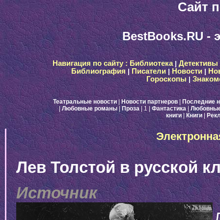
Сайт п
BestBooks.RU - 
Навигация по сайту :
Библиотека
|
Детективы
Библиография
|
Писатели
|
Новости
|
Но
Гороскопы
|
Знаком
Театральные новости
|
Новости партнеров
|
Последние н
|
Любовные романы
|
Проза
| 1
|
Фантастика
|
Любовные
книги
|
Книги
|
Рек
Электронна
Лев Толстой в русской к
Источник