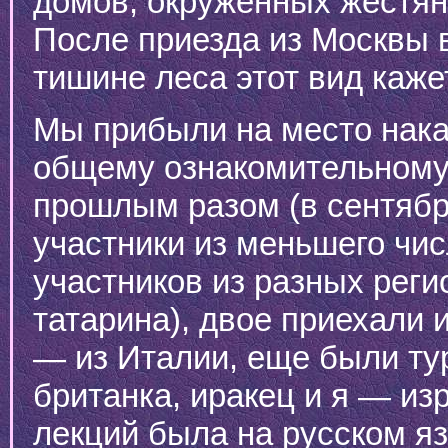
домов, окруженных жестян
После приезда из Москвы в
тишине леса этот вид каж
Мы прибыли на место нака
общему ознакомительному 
прошлым разом (в сентябр
участники из меньшего чис
участников из разных реги
татарина), двое приехали и
— из Италии, еще были тур
британка, иракец и я — из
лекций была на русском я