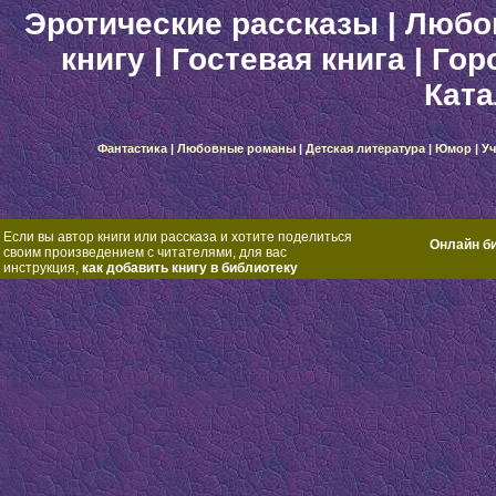
Эротические рассказы
|
Любо
книгу
|
Гостевая книга
|
Гор
Ката
Фантастика
|
Любовные романы
|
Детская литература
|
Юмор
|
Уч
Если вы автор книги или рассказа и хотите поделиться
Онлайн б
своим произведением с читателями, для вас
инструкция,
как добавить книгу в библиотеку