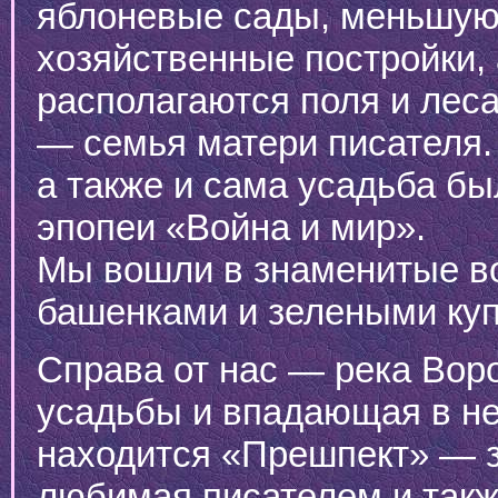
яблоневые сады, меньшую
хозяйственные постройки,
располагаются поля и лес
— семья матери писателя. 
а также и сама усадьба б
эпопеи «Война и мир».
Мы вошли в знаменитые в
башенками и зелеными ку
Справа от нас — река Вор
усадьбы и впадающая в не
находится «Прешпект» — з
любимая писателем и такж