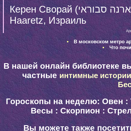
Haaretz, Израиль
Ap
В московском метро ар
Что почи
В нашей онлайн библиотеке в
частные
интимные истори
Бе
Гороскопы на неделю:
Овен
:
Весы
:
Скорпион
:
Стре
Вы можете также посетит