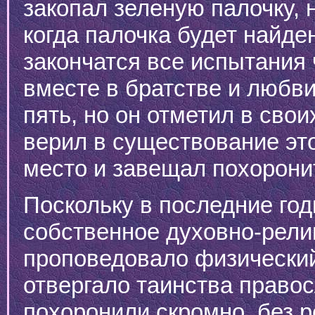
закопал зеленую палочку, н
когда палочка будет найден
закончатся все испытания 
вместе в братстве и любви
пять, но он отметил в сво
верил в существование эт
место и завещал похоронит
Поскольку в последние го
собственное духовно-религ
проповедовало физический 
отвергало таинства правос
похоронили скромно, без р