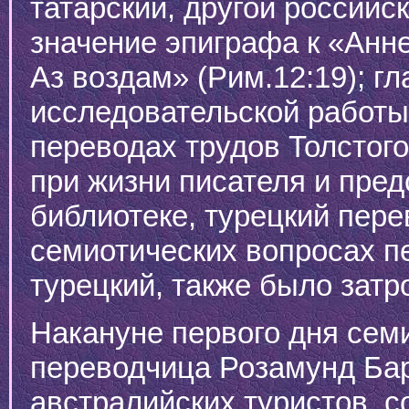
татарский, другой российс
значение эпиграфа к «Анн
Аз воздам» (Рим.12:19); гл
исследовательской работы
переводах трудов Толстого
при жизни писателя и пред
библиотеке, турецкий пере
семиотических вопросах п
турецкий, также было затр
Накануне первого дня сем
переводчица Розамунд Барт
австралийских туристов, 