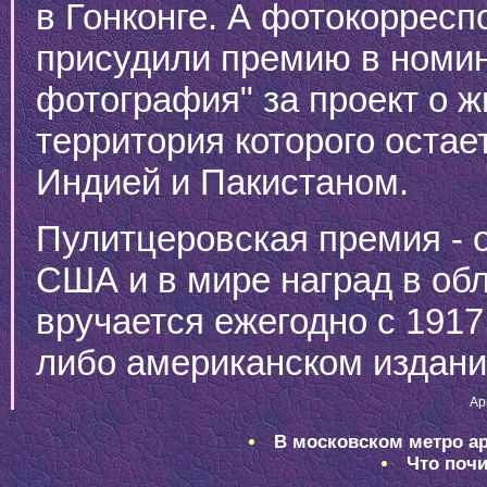
в Гонконге. А фотокорресп
присудили премию в номи
фотография" за проект о ж
территория которого оста
Индией и Пакистаном.
Пулитцеровская премия - 
США и в мире наград в об
вручается ежегодно с 1917
либо американском издани
Ap
В московском метро ар
Что почи