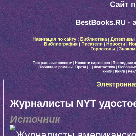
Сайт п
BestBooks.RU - 
Навигация по сайту :
Библиотека
|
Детективы
Библиография
|
Писатели
|
Новости
|
Но
Гороскопы
|
Знаком
Театральные новости
|
Новости партнеров
|
Последние н
|
Любовные романы
|
Проза
| 1
|
Фантастика
|
Любовные
книги
|
Книги
|
Рек
Электронна
Журналисты NYT удосто
Источник
Журналисты американской