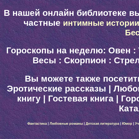
В нашей онлайн библиотеке в
частные
интимные истори
Бе
Гороскопы на неделю:
Овен
:
Весы
:
Скорпион
:
Стре
Вы можете также посетит
Эротические рассказы
|
Любо
книгу
|
Гостевая книга
|
Гор
Ката
Фантастика
|
Любовные романы
|
Детская литература
|
Юмор
|
Уч