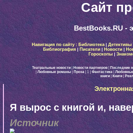
Сайт пр
BestBooks.RU - 
Навигация по сайту :
Библиотека
|
Детективы
Библиография
|
Писатели
|
Новости
|
Но
Гороскопы
|
Знаком
Театральные новости
|
Новости партнеров
|
Последние н
|
Любовные романы
|
Проза
| 1
|
Фантастика
|
Любовные
книги
|
Книги
|
Рек
Электронна
Я вырос с книгой и, наве
Источник