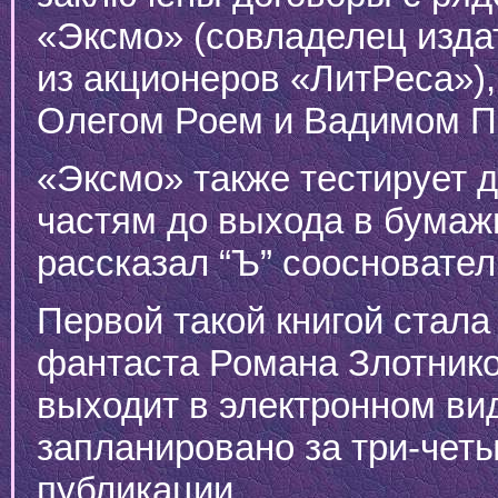
«Эксмо» (совладелец изда
из акционеров «ЛитРеса»),
Олегом Роем и Вадимом 
«Эксмо» также тестирует 
частям до выхода в бумажн
рассказал “Ъ” соосновател
Первой такой книгой стал
фантаста Романа Злотнико
выходит в электронном вид
запланировано за три-четы
публикации.