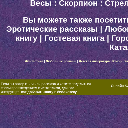
Весы
:
Скорпион
:
Стре
Вы можете также посетит
Эротические рассказы
|
Любо
книгу
|
Гостевая книга
|
Гор
Ката
Фантастика
|
Любовные романы
|
Детская литература
|
Юмор
|
Уч
Если вы автор книги или рассказа и хотите поделиться
Онлайн б
своим произведением с читателями, для вас
инструкция,
как добавить книгу в библиотеку