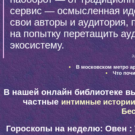
сервис — осмысленная иде
свои авторы и аудитория, 
на попытку перетащить ау
экосистему.
Ju
В московском метро ар
Что почи
В нашей онлайн библиотеке в
частные
интимные истори
Бе
Гороскопы на неделю:
Овен
: