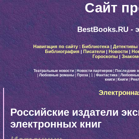
Сайт пр
BestBooks.RU - 
Навигация по сайту :
Библиотека
|
Детективы
Библиография
|
Писатели
|
Новости
|
Но
Гороскопы
|
Знаком
Театральные новости
|
Новости партнеров
|
Последние н
|
Любовные романы
|
Проза
| 1
|
Фантастика
|
Любовные
книги
|
Книги
|
Рек
Электронна
Российские издатели эк
электронных книг