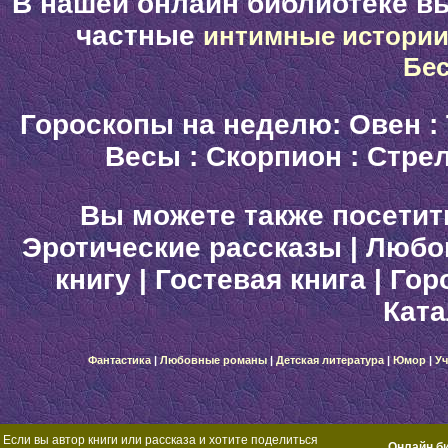
В нашей онлайн библиотеке в
частные
интимные истори
Бе
Гороскопы на неделю:
Овен
:
Весы
:
Скорпион
:
Стре
Вы можете также посетит
Эротические рассказы
|
Любо
книгу
|
Гостевая книга
|
Гор
Ката
Фантастика
|
Любовные романы
|
Детская литература
|
Юмор
|
Уч
Если вы автор книги или рассказа и хотите поделиться
Онлайн б