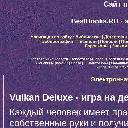
Сайт п
BestBooks.RU - 
Навигация по сайту :
Библиотека
|
Детективы
Библиография
|
Писатели
|
Новости
|
Но
Гороскопы
|
Знаком
Театральные новости
|
Новости партнеров
|
Последние н
|
Любовные романы
|
Проза
| 1
|
Фантастика
|
Любовные
книги
|
Книги
|
Рек
Электронна
Vulkan Deluxe - игра на д
Каждый человек имеет пра
собственные руки и получи