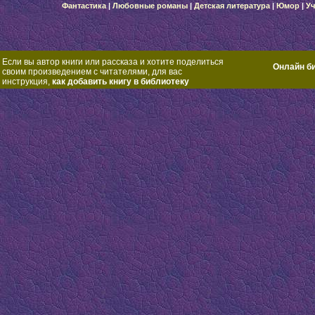
Фантастика
|
Любовные романы
|
Детская литература
|
Юмор
|
Уч
Если вы автор книги или рассказа и хотите поделиться
Онлайн б
своим произведением с читателями, для вас
инструкция,
как добавить книгу в библиотеку