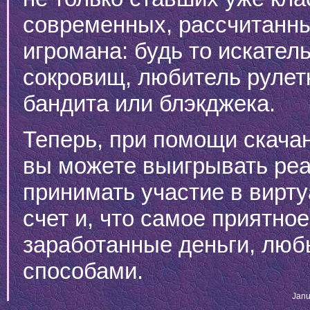
современных, рассчитанны
игромана: будь то искател
сокровищ, любитель рулетк
бандита или блэкджека.
Теперь, при помощи скача
вы можете выигрывать реа
принимать участие в вирт
счет и, что самое приятно
заработанные деньги, лю
способами.
Janu