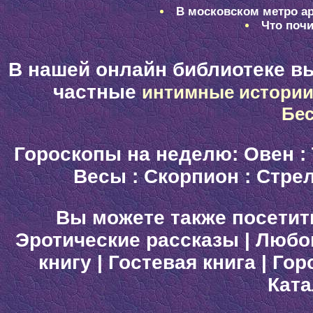
В московском метро ар
Что почи
В нашей онлайн библиотеке в
частные
интимные истори
Бе
Гороскопы на неделю:
Овен
:
Весы
:
Скорпион
:
Стре
Вы можете также посетит
Эротические рассказы
|
Любо
книгу
|
Гостевая книга
|
Гор
Ката