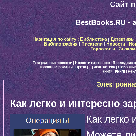
Сайт п
BestBooks.RU - 
Навигация по сайту :
Библиотека
|
Детективы
Библиография
|
Писатели
|
Новости
|
Но
Гороскопы
|
Знаком
Театральные новости
|
Новости партнеров
|
Последние н
|
Любовные романы
|
Проза
| 1
|
Фантастика
|
Любовные
книги
|
Книги
|
Рек
Электронна
Как легко и интересно за
Как легко 
Можете ли