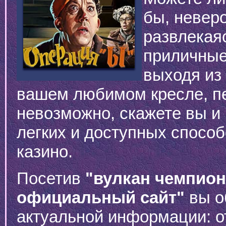
бы, невер
развлекая
приличные
выходя из
вашем любимом кресле, п
невозможно, скажете вы и
легких и доступных способ
казино.
Посетив
"вулкан чемпио
официальный сайт"
вы о
актуальной информации: о