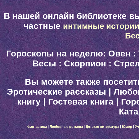
В нашей онлайн библиотеке в
частные
интимные истори
Бе
Гороскопы на неделю:
Овен
:
Весы
:
Скорпион
:
Стре
Вы можете также посетит
Эротические рассказы
|
Любо
книгу
|
Гостевая книга
|
Гор
Ката
Фантастика
|
Любовные романы
|
Детская литература
|
Юмор
|
Уч