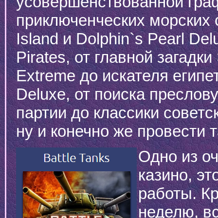
усовершенствованной граф
приключенческих морских 
Island и Dolphin`s Pearl De
Pirates, от главной загадк
Extreme до искателя египе
Deluxe, от поиска преслов
партии до классики совет
ну и конечно же провести т
Одно из о
казино, эт
работы. Кр
неделю, в