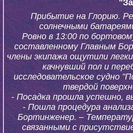
"З
Прибытие на Глорию. Ре
солнечными батареями
Ровно в 13:00 по бортовом
составленному Главным Бо
члены экипажа ощутили легки
качнувший пол и пере
исследовательское судно "П
твердой поверх
- Посадка прошла успешно, в
- Пошла процедура анализ
Бортинженер. – Температур
связанными с присутстви