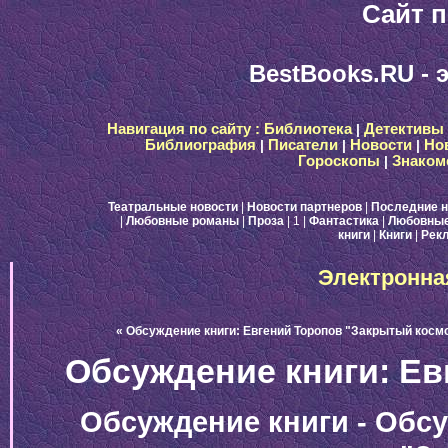
Сайт п
BestBooks.RU - 
Навигация по сайту :
Библиотека
|
Детективы
Библиография
|
Писатели
|
Новости
|
Но
Гороскопы
|
Знаком
Театральные новости
|
Новости партнеров
|
Последние н
|
Любовные романы
|
Проза
| 1
|
Фантастика
|
Любовные
книги
|
Книги
|
Рек
Электронна
« Обсуждение книги: Евгений Торопов "Закрытый косм
Обсуждение книги: Ев
Обсуждение книги - Обс