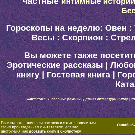
частные
интимные истори
Бе
Гороскопы на неделю:
Овен
:
Весы
:
Скорпион
:
Стре
Вы можете также посетит
Эротические рассказы
|
Любо
книгу
|
Гостевая книга
|
Гор
Ката
Фантастика
|
Любовные романы
|
Детская литература
|
Юмор
|
Уч
Если вы автор книги или рассказа и хотите поделиться
Онлайн б
своим произведением с читателями, для вас
инструкция,
как добавить книгу в библиотеку