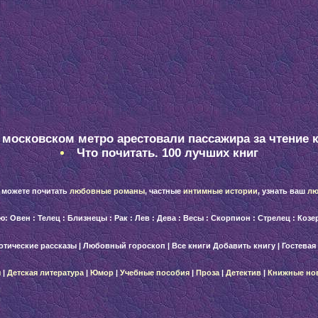
 московском метро арестовали пассажира за чтение 
Что почитать. 100 лучших книг
 можете почитать
любовные романы
, частные
интимные истории
, узнать ваш
лю
лю:
Овен
:
Телец
:
Близнецы
:
Рак
:
Лев
:
Дева
:
Весы
:
Скорпион
:
Стрелец
:
Козе
отические рассказы
|
Любовный гороскоп
|
Все книги
Добавить книгу
|
Гостевая
ы
|
Детская литература
|
Юмор
|
Учебные пособия
|
Проза
|
Детектив
|
Книжные
но