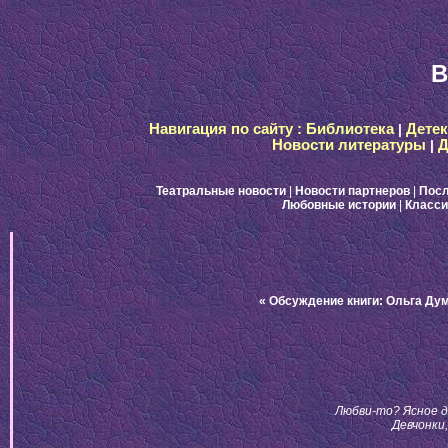
B
Навигация по сайту :
Библиотека
|
Дете
Новости литературы
|
Д
Театральные новости
|
Новости партнеров
|
Посл
Любовные истории
|
Класси
« Обсуждение книги: Ольга Ду
Любви-то? Ясное де
Девчонки,