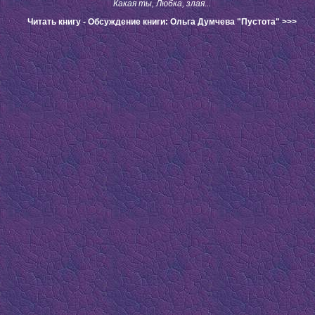
Какая ты, Любка, злая...
Читать книгу - Обсуждение книги: Ольга Думчева "Пустота" >>>