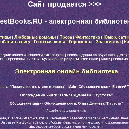
Сайт продается >>>
estBooks.RU - электронная библиоте
ктивы
|
Любовные романы
|
Проза
|
Фантастика
|
Юмор, сати
обавить книгу
|
Гостевая книга
|
Гороскопы
|
Знакомства
|
Ка
едние новости
|
Новости литературы
|
Рекомендации по обучению
|
Детек
ка
|
Гороскопы
|
Статьи
|
Кулинарные рецепты
|
Все книги
|
Книги
|
Реклама
Электронная онлайн библиотека
мчева "Преимущество стиля модерна"
|
Main
|
Обсуждение книги: Евгений 
Обсуждение книги: Ольга Думчева "Пустота"
Обсуждение книги - Обсуждение книги: Ольга Думчева "Пустота"
А любви то и нет вовсе.
ло, где уж ей взяться, когда у нонешних кавалеров теперь нет денег даже
 да разве ж в шоколаде дело. Любовь, девочки, это чувство, что трепещет
Да, сердце, небось, тоже кушать-то хочет.