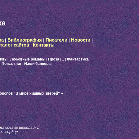
ка
ра
|
Библиография
|
Писатели
|
Новости
|
талог сайтов
|
Контакты
тивы
|
Любовные романы
|
Проза
| 1
|
Фантастика
|
|
Поиск книг
|
Наши баннеры
Торопов "В мире хищных зверей" »
 на соевую шоколадку.
ся в сердце…