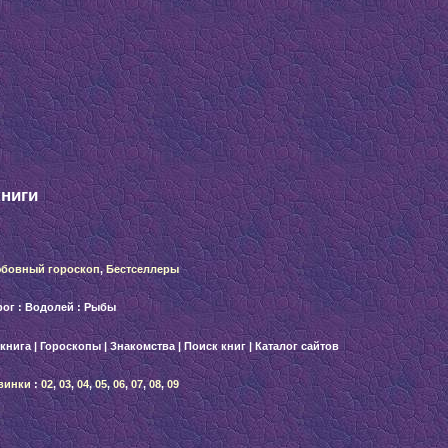
книги
бовный гороскоп
,
Бестселлеры
рог
:
Водолей
:
Рыбы
 книга
|
Гороскопы
|
Знакомства
|
Поиск книг
|
Каталог сайтов
винки
:
02
,
03
,
04
,
05
,
06
,
07
,
08
,
09