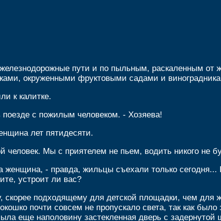
железнодорожные пути и по пыльным, раскаленным от ж
ками, окруженными фруктовыми садами и виноградника
и к калитке.
 в поезде с пожилым человеком. - Хозяева!
енщина лет пятидесяти.
ой человек. Мы с приятелем не пьем, водить никого не б
ала женщина, - правда, жильцы съехали только сегодня..
ите, устроит ли вас?
у, скорее подходящему для детской площадки, чем для 
кошко почти совсем не пропускало света, так как было
ыла еще наполовину застекленная дверь с задернутой 