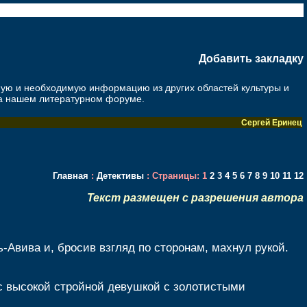
Добавить закладку
ную и необходимую информацию из других областей культуры и
на нашем литературном форуме.
Сергей Еринец
Главная
:
Детективы
: Страницы:
1
2
3
4
5
6
7
8
9
10
11
12
Текст размещен с разрешения автора
Авива и, бросив взгляд по сторонам, махнул рукой.
с высокой стройной девушкой с золотистыми