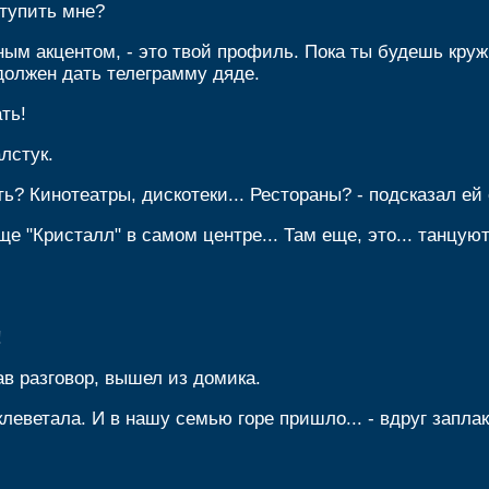
ступить мне?
тным акцентом, - это твой профиль. Пока ты будешь круж
должен дать телеграмму дяде.
ть!
лстук.
ть? Кинотеатры, дискотеки... Рестораны? - подсказал ей 
 еще "Кристалл" в самом центре... Там еще, это... танцу
!
ав разговор, вышел из домика.
клеветала. И в нашу семью горе пришло... - вдруг запла