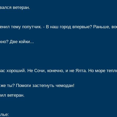
вался ветеран.
сменил тему попутчик. - В наш город впервые? Раньше, 
жно? Две койки...
нас хороший. Не Сочи, конечно, и не Ялта. Но море тепл
е же ты? Помоги застегнуть чемодан!
шил ветеран.
лье: