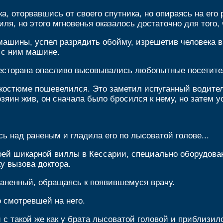
 оторвавшись от своего спутника, но опираясь на его 
ля, но этого мгновенья оказалось достаточно для того
ашины, успел разрядить обойму, изрешетив человека в
 с ним машине.
ресторана опасливо высовывались любопытные посетите
костюме пошевелился. Это заметил испуганный водитель
зяин жив, он сначала было бросился к нему, но затем у
 над раненым и гладила его по лысоватой голове...
оей шикарной виллы в Кессарии, специально оборудова
у вызова доктора.
 раненный, обращаясь к появившемуся врачу.
о смотревшей на него.
с такой же как у брата лысоватой головой и приблизилс