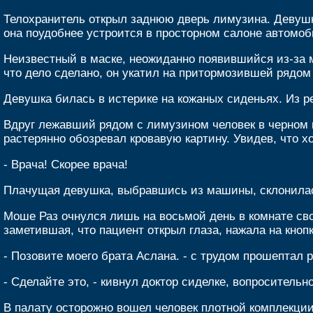
Телохранитель открыл заднюю дверь лимузина. Девушка,
она поудобнее устроится в просторном салоне автомоби
Неизвестный в маске, неожиданно появившийся из-за м
что дело сделано, он укатил на притормозившей рядом
Девушка билась в истерике на кожаных сиденьях. Из 
Вдруг лежавший рядом с лимузином человек в черном 
растерянно обозревал кровавую картину. Увидев, что хо
- Врача! Скорее врача!
Плачущая девушка, выбравшись из машины, склонилась
Моше Раз очнулся лишь на восьмой день в комнате св
заметившая, что пациент открыл глаза, нажала на кнопк
- Позовите моего брата Аслана. - с трудом прошептал
- Сделайте это, - кивнул доктор сиделке, вопросительн
В палату осторожно вошел человек плотной комплекции 