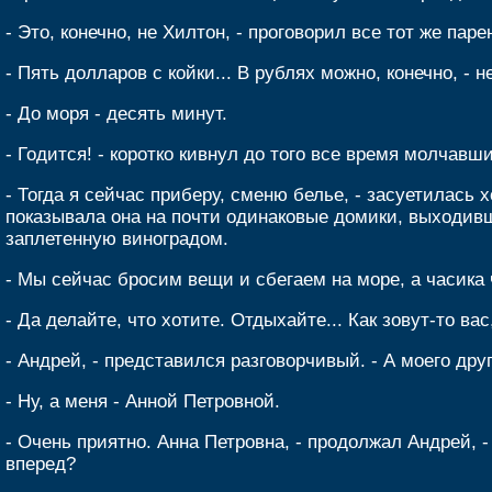
- Это, конечно, не Хилтон, - проговорил все тот же пар
- Пять долларов с койки... В рублях можно, конечно, -
- До моря - десять минут.
- Годится! - коротко кивнул до того все время молчавш
- Тогда я сейчас приберу, сменю белье, - засуетилась х
показывала она на почти одинаковые домики, выходив
заплетенную виноградом.
- Мы сейчас бросим вещи и сбегаем на море, а часика
- Да делайте, что хотите. Отдыхайте... Как зовут-то вас
- Андрей, - представился разговорчивый. - А моего дру
- Ну, а меня - Анной Петровной.
- Очень приятно. Анна Петровна, - продолжал Андрей, 
вперед?